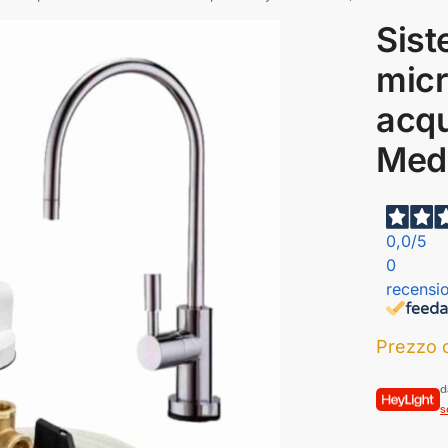
Sist
micr
acq
Med
0,0
/5
0
recensio
Prezzo d
d
s