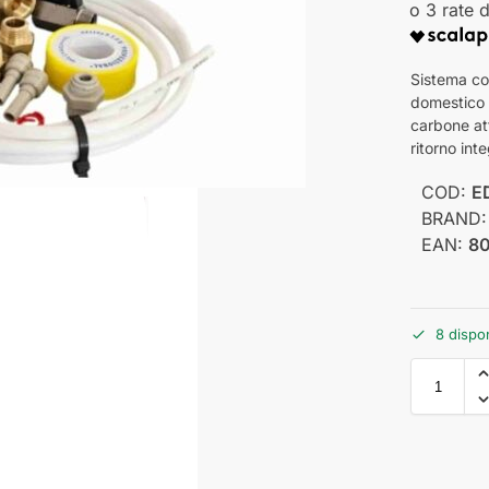
Sistema co
domestico 
carbone att
ritorno int
COD:
E
BRAND
EAN:
8
8 dispon