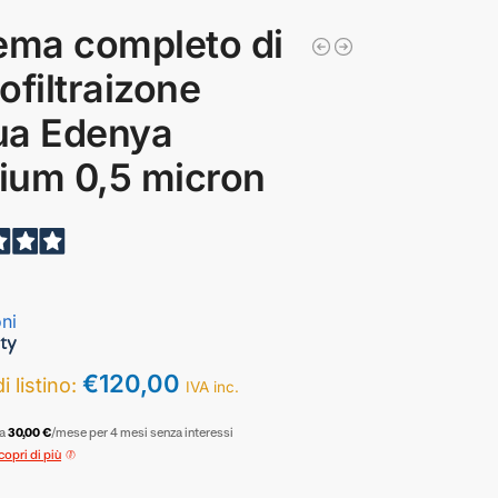
ema completo di
ofiltraizone
ua Edenya
ium 0,5 micron
ni
€
120,00
i listino:
IVA inc.
a
30,00 €
/mese per 4 mesi senza interessi
copri di più