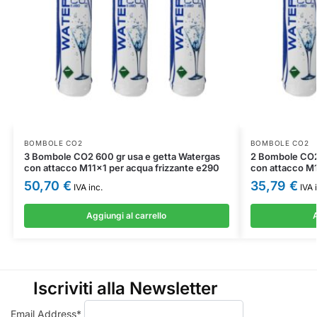
BOMBOLE CO2
BOMBOLE CO2
3 Bombole CO2 600 gr usa e getta Watergas
2 Bombole CO2
con attacco M11x1 per acqua frizzante e290
con attacco M1
50,70
€
35,79
€
IVA inc.
IVA 
Aggiungi al carrello
A
Iscriviti alla Newsletter
Email Address*