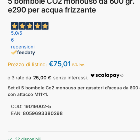
5 bombole CO2 monouso da 600 gr.
e290 per acqua frizzante
5,0
/5
6
recensioni
€
75,01
Prezzo di listino:
IVA inc.
25,00 €
Set di 5 bombole Co2 monouso per gasatori d’acqua da 600 
con attacco M11x1.
COD:
19019002-5
EAN:
8059693380298
32 disponibili