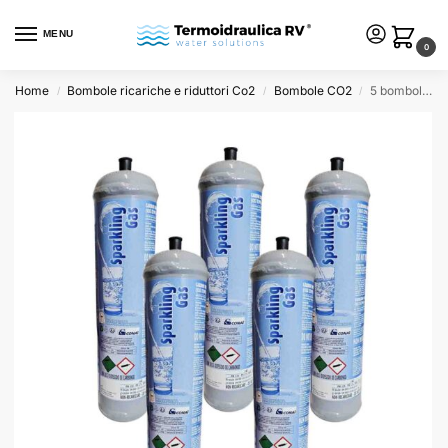
MENU
0
Home
Bombole ricariche e riduttori Co2
Bombole CO2
5 bombole CO2 monouso da 600 gr. e290 per acqua frizzante
/
/
/