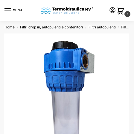
MENU
0
Home
Filtri drop in, autopulenti e contenitori
Filtri autopulenti
Filtro autopulente con sistema by-pass integrato, attacchi 3/4″
/
/
/