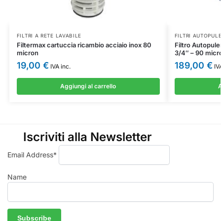
FILTRI A RETE LAVABILE
FILTRI AUTOPUL
Filtermax cartuccia ricambio acciaio inox 80
Filtro Autopul
micron
3/4″ – 90 micr
19,00
€
189,00
€
IVA inc.
IVA
Aggiungi al carrello
A
Iscriviti alla Newsletter
Email Address*
Name