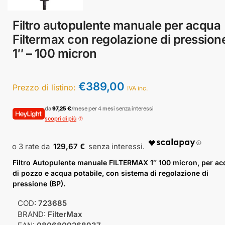
Filtro autopulente manuale per acqua
Filtermax con regolazione di pression
1″ – 100 micron
€
389,00
Prezzo di listino:
IVA inc.
da
97,25 €
/mese per 4 mesi senza interessi
scopri di più
129,67 €
Filtro Autopulente manuale FILTERMAX 1″ 100 micron, per a
di pozzo e acqua potabile, con sistema di regolazione di
pressione (BP).
COD:
723685
BRAND:
FilterMax