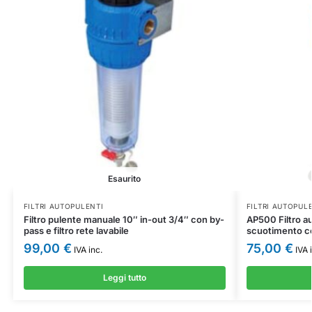
Esaurito
FILTRI AUTOPULENTI
FILTRI AUTOPUL
Filtro pulente manuale 10″ in-out 3/4″ con by-
AP500 Filtro a
pass e filtro rete lavabile
scuotimento co
99,00
€
75,00
€
IVA inc.
IVA 
Leggi tutto