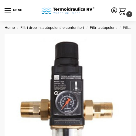
MENU
0
Home
Filtri drop in, autopulenti e contenitori
Filtri autopulenti
Filtro autopulente manuale per acqua Filtermax con regolazione di pressione 1″ – 100 micron
/
/
/