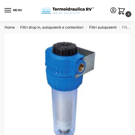
MENU
0
Home
Filtri drop in, autopulenti e contenitori
Filtri autopulenti
Filtro pulente manuale 10″ in-out 3/4″ con by-pass e filtro rete lavabile
/
/
/