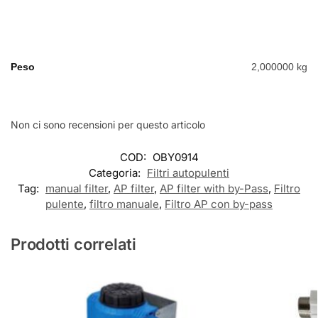
Peso
2,000000 kg
Non ci sono recensioni per questo articolo
COD:
OBY0914
Categoria:
Filtri autopulenti
Tag:
manual filter
,
AP filter
,
AP filter with by-Pass
,
Filtro
pulente
,
filtro manuale
,
Filtro AP con by-pass
Prodotti correlati