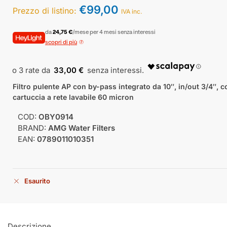
€
99,00
Prezzo di listino:
IVA inc.
da
24,75 €
/mese per 4 mesi senza interessi
scopri di più
33,00 €
Filtro pulente AP con by-pass integrato da 10″, in/out 3/4″, c
cartuccia a rete lavabile 60 micron
COD:
OBY0914
BRAND:
AMG Water Filters
EAN:
0789011010351
Esaurito
Descrizione