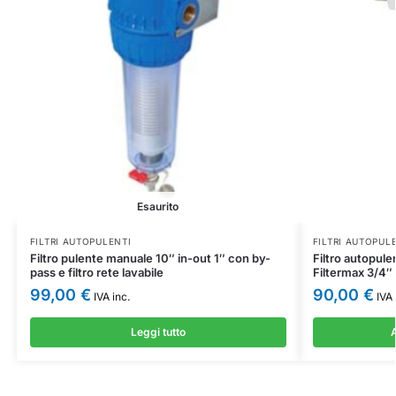
Esaurito
FILTRI AUTOPULENTI
FILTRI AUTOPUL
Filtro pulente manuale 10″ in-out 1″ con by-
Filtro autopul
pass e filtro rete lavabile
Filtermax 3/4″ 
99,00
€
90,00
€
IVA inc.
IVA 
Leggi tutto
A