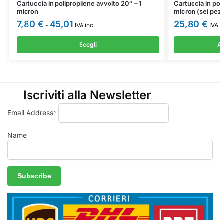
Cartuccia in polipropilene avvolto 20″ – 1
Cartuccia in po
micron
micron (sei pez
7,80
€
45,01
25,80
€
-
IVA inc.
IVA 
Scegli
A
Iscriviti alla Newsletter
Email Address*
Name