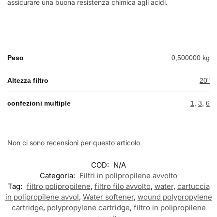
assicurare una buona resistenza chimica agli acidi.
Peso
0,500000 kg
Altezza filtro
20"
confezioni multiple
1
,
3
,
6
Non ci sono recensioni per questo articolo
COD:
N/A
Categoria:
Filtri in polipropilene avvolto
Tag:
filtro polipropilene
,
filtro filo avvolto
,
water
,
cartuccia
in polipropilene avvol
,
Water softener
,
wound polypropylene
cartridge
,
polypropylene cartridge
,
filtro in polipropilene