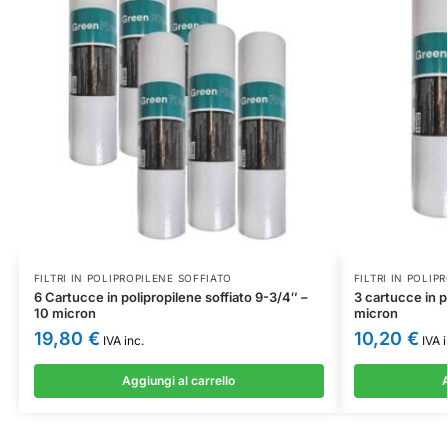
FILTRI IN POLIPROPILENE SOFFIATO
FILTRI IN POLIP
6 Cartucce in polipropilene soffiato 9-3/4″ –
3 cartucce in p
10 micron
micron
19,80
€
10,20
€
IVA inc.
IVA i
Aggiungi al carrello
A