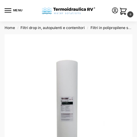
MENU
0
Home
Filtri drop in, autopulenti e contenitori
Filtri in polipropilene soffiato
/
/