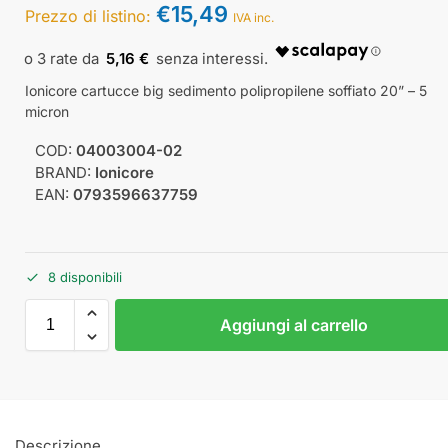
€
15,49
Prezzo di listino:
IVA inc.
5,16 €
Ionicore cartucce big sedimento polipropilene soffiato 20” – 5
micron
COD:
04003004-02
BRAND:
Ionicore
EAN:
0793596637759
8 disponibili
Aggiungi al carrello
Descrizione