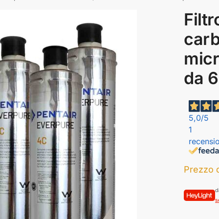
Filt
carb
micr
da 6
5,0
/5
1
recensio
Prezzo d
d
s