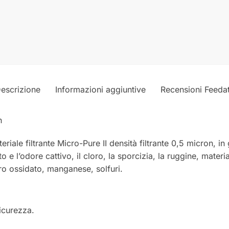
escrizione
Informazioni aggiuntive
Recensioni Feeda
n
iale filtrante Micro-Pure II densità filtrante 0,5 micron, in 
sto e l’odore cattivo, il cloro, la sporcizia, la ruggine, mate
rro ossidato, manganese, solfuri.
icurezza.