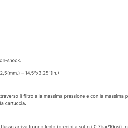
 non-shock.
,5(mm.) – 14,5”x3.25″(In.)
attraverso il filtro alla massima pressione e con la massima 
la cartuccia.
 flusso arriva troppo lento (precipita sotto i 0,7bar/10psi)