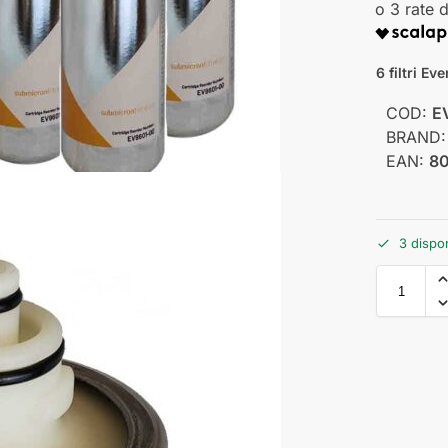
6 filtri E
COD:
E
BRAND
EAN:
8
3 dispon