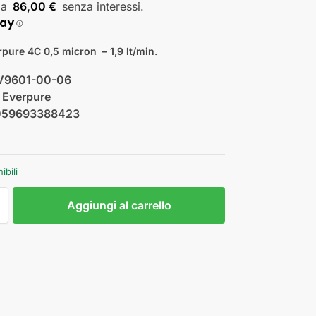
86,00 €
verpure 4C 0,5 micron – 1,9 lt/min.
V9601-00-06
:
Everpure
059693388423
ibili
Aggiungi al carrello