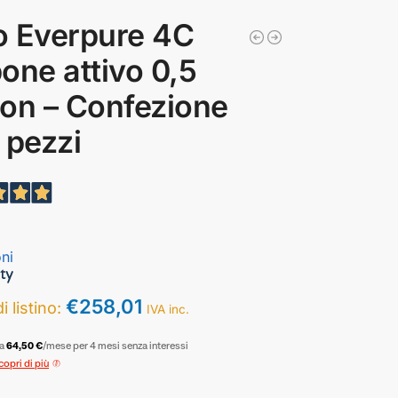
ro Everpure 4C
one attivo 0,5
on – Confezione
 pezzi
ni
€
258,01
i listino:
IVA inc.
a
64,50 €
/mese per 4 mesi senza interessi
copri di più