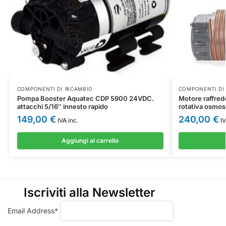
COMPONENTI DI RICAMBIO
COMPONENTI DI
Pompa Booster Aquatec CDP 5900 24VDC.
Motore raffred
attacchi 5/16″ innesto rapido
rotativa osmos
149,00
€
240,00
€
IVA inc.
IV
Aggiungi al carrello
Iscriviti alla Newsletter
Email Address*