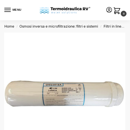
MENU
0
Home
Osmosi inversa e microfiltrazione: filtri e sistemi
Filtri in linea e ricambi
/
/