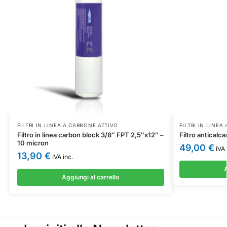
FILTRI IN LINEA A CARBONE ATTIVO
FILTRI IN LINEA
Filtro in linea carbon block 3/8″ FPT 2,5″x12″ –
Filtro anticalc
10 micron
49,00
€
IVA 
13,90
€
IVA inc.
A
Aggiungi al carrello