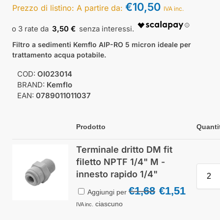
€
10,50
Prezzo di listino:
A partire da:
IVA inc.
3,50 €
Filtro a sedimenti Kemflo AIP-RO 5 micron ideale per
trattamento acqua potabile.
COD:
OI023014
BRAND:
Kemflo
EAN:
0789011011037
Prodotto
Quanti
Terminale dritto DM fit
filetto NPTF 1/4" M -
innesto rapido 1/4"
€
1,68
€
1,51
Aggiungi per
ciascuno
IVA inc.