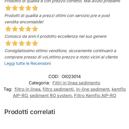
Prodotto di qualità e con prezzo corretto. Mai avuto problemi
Prodotti di qualità a prezzi ottimi con servizio pre e post
vendita encomiabile!
Conosco da anni il prodotto eccellenza nel suo genere
Consigliatissimo ottimo venditore, sicuramente continuerò a
comprare presso di voi,ottimo prezzo e moto vicini al cliente
Leggi tutte le Recensioni
COD:
OI023014
Categoria:
Filtri in linea sedimento
Tag:
filtro in linea
,
filtro sedimenti
,
in-line sediment
,
kemflo
AIP-RO
,
sediment RO system
,
Filtro Kemflo AIP-RO
Prodotti correlati