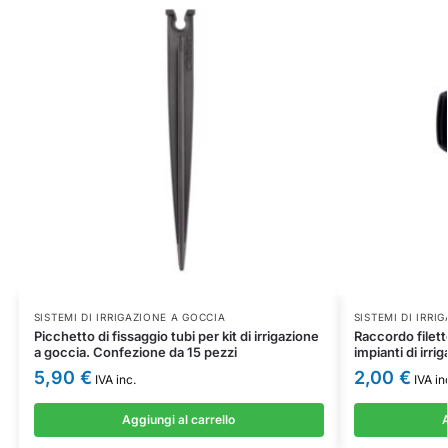
SISTEMI DI IRRIGAZIONE A GOCCIA
SISTEMI DI IRRI
Picchetto di fissaggio tubi per kit di irrigazione
Raccordo filet
a goccia. Confezione da 15 pezzi
impianti di irri
5,90
€
2,00
€
IVA inc.
IVA in
Aggiungi al carrello
A