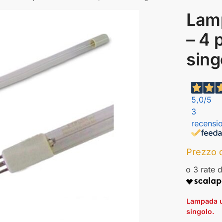
Lam
– 4 
sing
5,0
/5
3
recensio
Prezzo d
Lampada u
singolo.