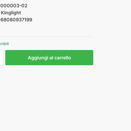
2000003-02
:
Kinglight
068080937199
nibili
Aggiungi al carrello