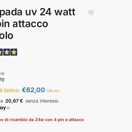
pada uv 24 watt
pin attacco
olo
ni
€
62,00
i listino:
IVA inc.
20,67 €
v di ricambio da 24w con 4 pin e attacco