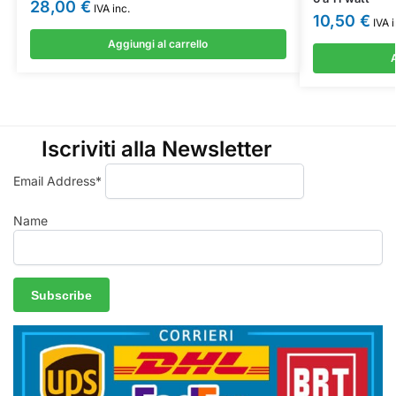
28,00
€
IVA inc.
10,50
€
IVA i
Aggiungi al carrello
A
Iscriviti alla Newsletter
Email Address*
Name