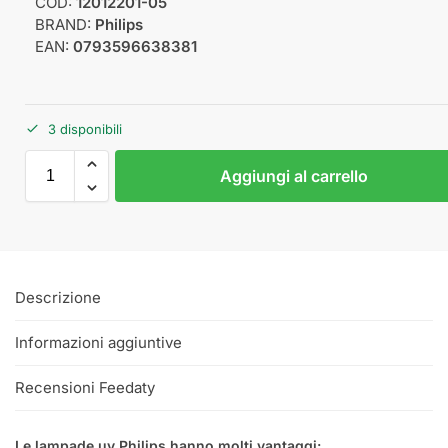
COD:
12012201-05
BRAND:
Philips
EAN:
0793596638381
3 disponibili
Aggiungi al carrello
Descrizione
Informazioni aggiuntive
Recensioni Feedaty
Le lampade uv Philips hanno molti vantaggi: