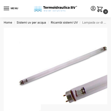
MENU
0
Home
Sistemi uv per acqua
Ricambi sistemi UV
Lampada uv di ricambio Philips da 25W – T8 attacco G13
/
/
/