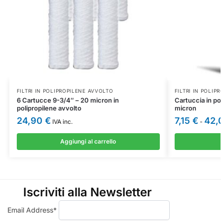
FILTRI IN POLIPROPILENE AVVOLTO
FILTRI IN POLI
6 Cartucce 9-3/4″ – 20 micron in
Cartuccia in po
polipropilene avvolto
micron
24,90
€
7,15
€
42,
IVA inc.
-
Aggiungi al carrello
Iscriviti alla Newsletter
Email Address*