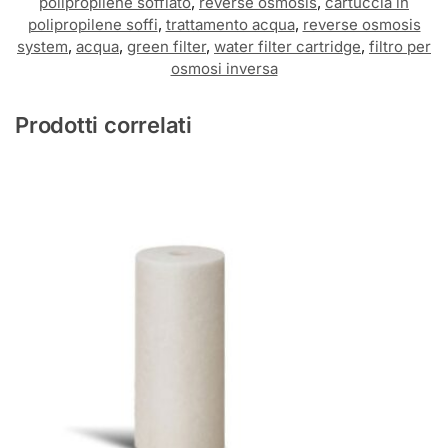
polipropilene soffiato
,
reverse osmosis
,
cartuccia in
polipropilene soffi
,
trattamento acqua
,
reverse osmosis
system
,
acqua
,
green filter
,
water filter cartridge
,
filtro per
osmosi inversa
Prodotti correlati