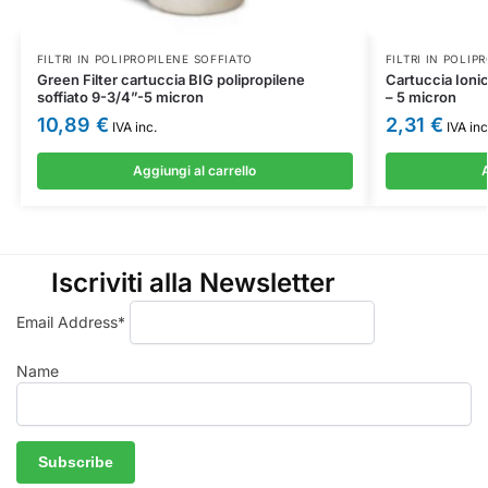
FILTRI IN POLIPROPILENE SOFFIATO
FILTRI IN POLIP
Green Filter cartuccia BIG polipropilene
Cartuccia Ionic
soffiato 9-3/4”-5 micron
– 5 micron
10,89
€
2,31
€
IVA inc.
IVA inc
Aggiungi al carrello
A
Iscriviti alla Newsletter
Email Address*
Name