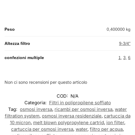
Peso
0,400000 kg
Altezza filtro
9-3/4"
confezioni multiple
1
,
3
,
6
Non ci sono recensioni per questo articolo
COD:
N/A
Categoria:
Filtri in polipropilene soffiato
Tag:
osmosi inversa
,
ricambi per osmosi inversa
,
water
filtration system
,
osmosi inversa residenziale
,
cartuccia da
10 micron
,
melt blown polypropylene cartrid
,
ion filter
,
cartuccia per osmosi inversa
,
water
,
filtro per acqua
,