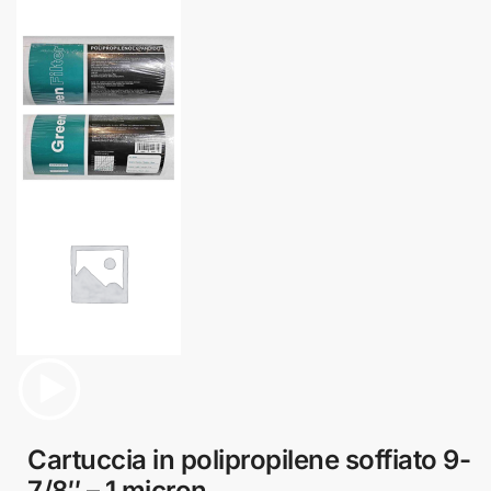
Cartuccia in polipropilene soffiato 9-
7/8″ – 1 micron