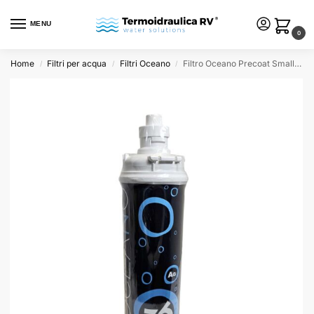
MENU
0
Home
Filtri per acqua
Filtri Oceano
Filtro Oceano Precoat Small 0,5 AG con molecole d’argento
/
/
/