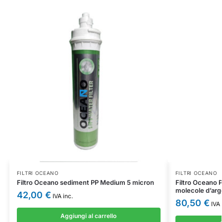
FILTRI OCEANO
FILTRI OCEANO
Filtro Oceano sediment PP Medium 5 micron
Filtro Oceano 
molecole d’arg
42,00
€
IVA inc.
80,50
€
IVA 
Aggiungi al carrello