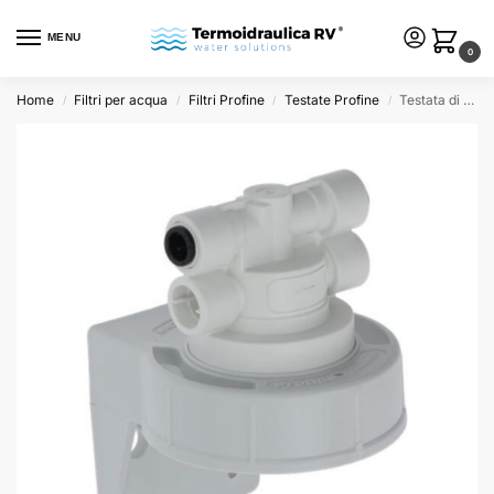
MENU
0
Home
Filtri per acqua
Filtri Profine
Testate Profine
Testata di ricambio Profine S quick fit. 10mm
/
/
/
/