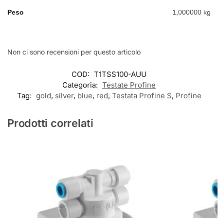
Peso
1,000000 kg
Non ci sono recensioni per questo articolo
COD:
T1TSS100-AUU
Categoria:
Testate Profine
Tag:
gold
,
silver
,
blue
,
red
,
Testata Profine S
,
Profine
Prodotti correlati