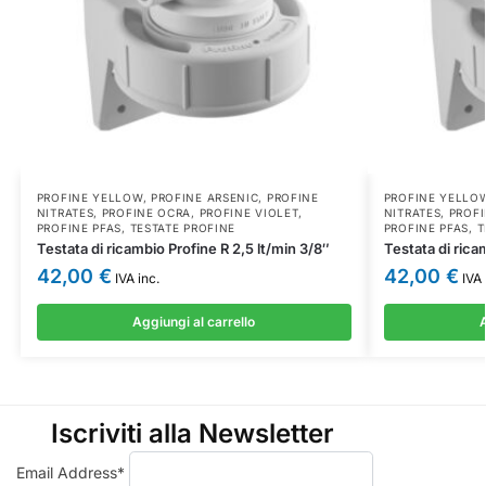
PROFINE YELLOW
,
PROFINE ARSENIC
,
PROFINE
PROFINE YELLO
NITRATES
,
PROFINE OCRA
,
PROFINE VIOLET
,
NITRATES
,
PROF
PROFINE PFAS
,
TESTATE PROFINE
PROFINE PFAS
,
T
Testata di ricambio Profine R 2,5 lt/min 3/8″
Testata di rica
42,00
€
42,00
€
IVA inc.
IVA 
Aggiungi al carrello
A
Iscriviti alla Newsletter
Email Address*