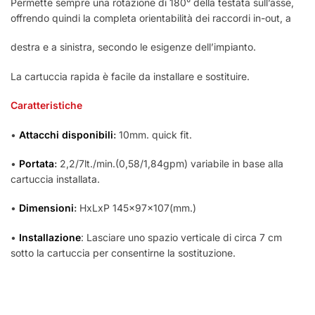
Permette sempre una rotazione di 180° della testata sull’asse,
offrendo quindi la completa orientabilità dei raccordi in-out, a
destra e a sinistra, secondo le esigenze dell’impianto.
La cartuccia rapida è facile da installare e sostituire.
Caratteristiche
•
Attacchi
disponibili
:
10mm. quick fit.
•
Portata
:
2,2/7lt./min.(0,58/1,84gpm) variabile in base alla
cartuccia installata.
•
Dimensioni
:
HxLxP 145x97x107(mm.)
•
Installazione
: Lasciare uno spazio verticale di circa 7 cm
sotto la cartuccia per consentirne la sostituzione.