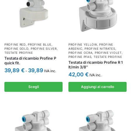
PROFINE RED
,
PROFINE BLUE
,
PROFINE YELLOW
,
PROFINE
PROFINE GOLD
,
PROFINE SILVER
,
ARSENIC
,
PROFINE NITRATES
,
TESTATE PROFINE
PROFINE OCRA
,
PROFINE VIOLET
,
PROFINE PFAS
,
TESTATE PROFINE
Testata di ricambio Profine P
Testata di ricambio Profine R 1
quick fit.
lt/min 3/8″
39,89
€
39,89
-
IVA inc.
42,00
€
IVA inc.
Scegli
Aggiungi al carrello