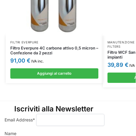
FILTRI EVERPURE
MANUTENZIONE 
FILTERS
Filtro Everpure 4C carbone attivo 0,5 micron –
Filtro WCF San
Confezione da 2 pezzi
impianti
91,00
€
IVA inc.
39,89
€
IVA 
Aggiungi al carrello
A
Iscriviti alla Newsletter
Email Address*
Name