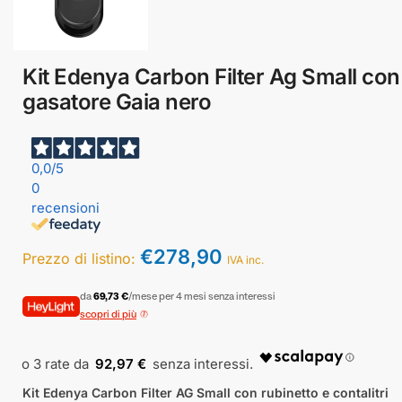
Kit Edenya Carbon Filter Ag Small con
gasatore Gaia nero
0,0
/5
0
recensioni
€
278,90
Prezzo di listino:
IVA inc.
da
69,73 €
/mese per 4 mesi senza interessi
scopri di più
92,97 €
Kit Edenya Carbon Filter AG Small con rubinetto e contalitri