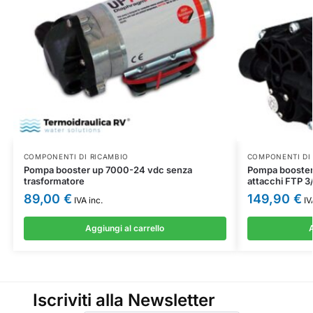
COMPONENTI DI RICAMBIO
COMPONENTI DI
Pompa booster up 7000-24 vdc senza
Pompa booster
trasformatore
attacchi FTP 3
89,00
€
149,90
€
IVA inc.
IV
Aggiungi al carrello
A
Iscriviti alla Newsletter