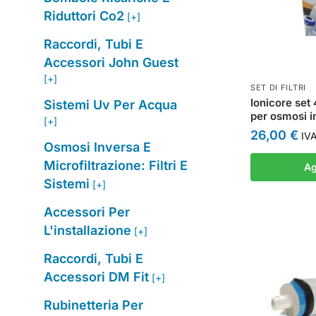
Riduttori Co2
[+]
Raccordi, Tubi E
Accessori John Guest
[+]
SET DI FILTRI
Ionicore set
Sistemi Uv Per Acqua
per osmosi i
[+]
26,00
€
IVA
Osmosi Inversa E
Microfiltrazione: Filtri E
Ag
Sistemi
[+]
Accessori Per
L'installazione
[+]
Raccordi, Tubi E
Accessori DM Fit
[+]
Rubinetteria Per