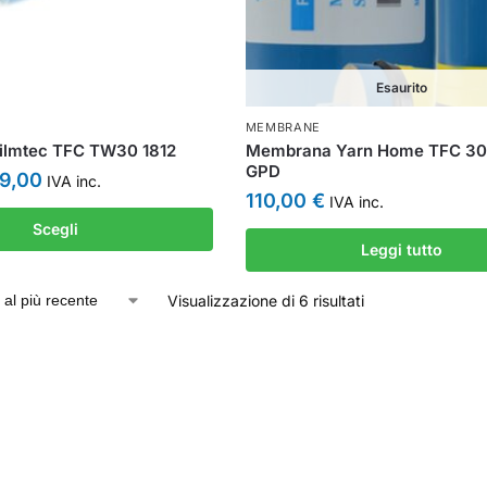
Esaurito
MEMBRANE
ilmtec TFC TW30 1812
Membrana Yarn Home TFC 30
GPD
9,00
IVA inc.
110,00
€
IVA inc.
Scegli
Leggi tutto
Visualizzazione di 6 risultati