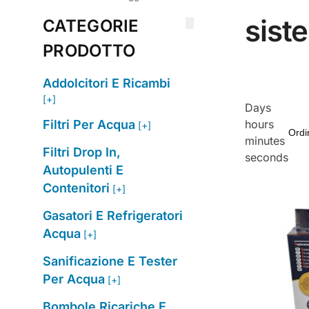
sist
CATEGORIE
PRODOTTO
Addolcitori E Ricambi
[+]
Days
Filtri Per Acqua
hours
[+]
minutes
Filtri Drop In,
seconds
Autopulenti E
Contenitori
[+]
Gasatori E Refrigeratori
Acqua
[+]
Sanificazione E Tester
Per Acqua
[+]
Bombole Ricariche E