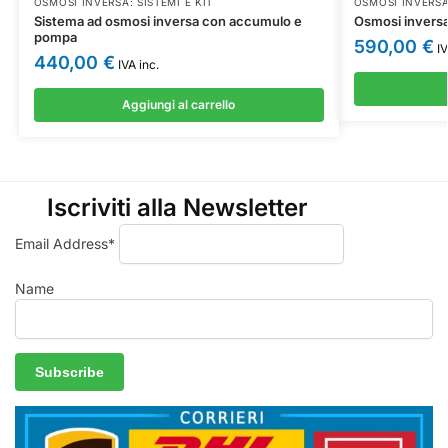
OSMOSI INVERSA: SISTEMI E KIT
OSMOSI INVERSA:
Sistema ad osmosi inversa con accumulo e
Osmosi inversa 
pompa
590,00
€
IV
440,00
€
IVA inc.
Aggiungi al carrello
Iscriviti alla Newsletter
Email Address*
Name