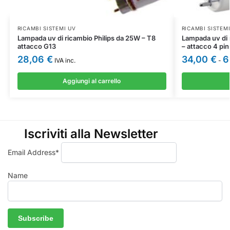
RICAMBI SISTEMI UV
RICAMBI SISTEM
Lampada uv di ricambio Philips da 25W – T8
Lampada uv di r
attacco G13
– attacco 4 pin
28,06
€
34,00
€
6
IVA inc.
-
Aggiungi al carrello
Iscriviti alla Newsletter
Email Address*
Name