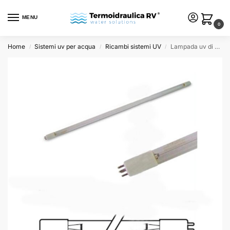
MENU
0
Home
Sistemi uv per acqua
Ricambi sistemi UV
Lampada uv di ricambio 39W – attacco 4 pin singolo
/
/
/