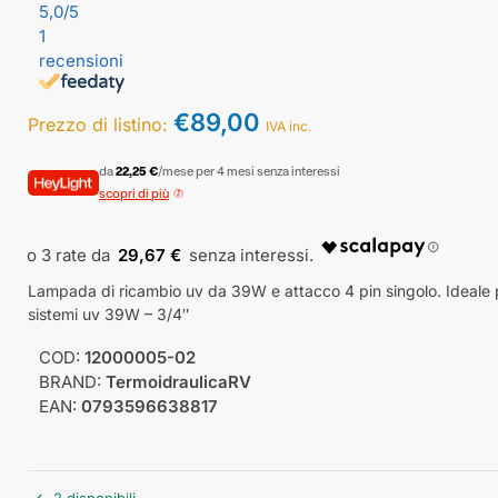
5,0
/5
1
recensioni
€
89,00
Prezzo di listino:
IVA inc.
da
22,25 €
/mese per 4 mesi senza interessi
scopri di più
29,67 €
Lampada di ricambio uv da 39W e attacco 4 pin singolo. Ideale 
sistemi uv 39W – 3/4″
COD:
12000005-02
BRAND:
TermoidraulicaRV
EAN:
0793596638817
2 disponibili