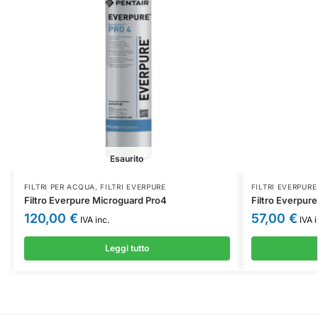
Esaurito
FILTRI PER ACQUA
,
FILTRI EVERPURE
FILTRI EVERPURE
Filtro Everpure Microguard Pro4
Filtro Everpur
120,00
€
57,00
€
IVA inc.
IVA i
Leggi tutto