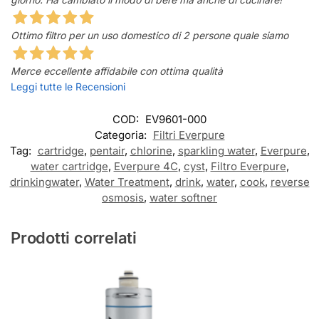
Ottimo filtro per un uso domestico di 2 persone quale siamo
Merce eccellente affidabile con ottima qualità
Leggi tutte le Recensioni
COD:
EV9601-000
Categoria:
Filtri Everpure
Tag:
cartridge
,
pentair
,
chlorine
,
sparkling water
,
Everpure
,
water cartridge
,
Everpure 4C
,
cyst
,
Filtro Everpure
,
drinkingwater
,
Water Treatment
,
drink
,
water
,
cook
,
reverse
osmosis
,
water softner
Prodotti correlati