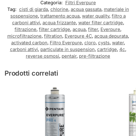
Categoria:
Filtri Everpure
Tag:
cisti di giarda
,
chlorine
,
acqua gassata
,
materiale in
sospensione
,
trattamento acqua
,
water quality
,
filtro a
carboni attivi
,
acqua frizzante
,
water filter cartridge
,
filtrazione
,
filter cartridge
,
acqua
,
filter
,
Everpure
,
microfiltrazione
,
filtration
,
Everpure 4C
,
acqua depurata
,
activated carbon
,
Filtro Everpure
,
cloro
,
cysts
,
water
,
carboni attivi
,
particulate in suspension
,
cartridge
,
4c
,
reverse osmosi
,
pentair
,
pre-filtrazione
Prodotti correlati