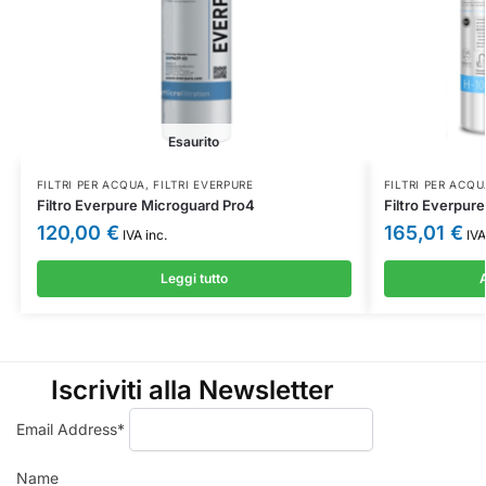
Esaurito
FILTRI PER ACQUA
,
FILTRI EVERPURE
FILTRI PER ACQU
Filtro Everpure Microguard Pro4
Filtro Everpure
120,00
€
165,01
€
IVA inc.
IVA
Leggi tutto
A
Iscriviti alla Newsletter
Email Address*
Name