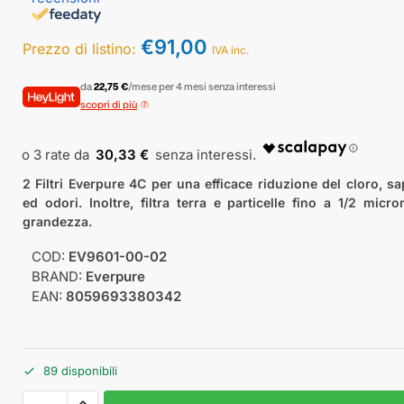
€
91,00
Prezzo di listino:
IVA inc.
da
22,75 €
/mese per 4 mesi senza interessi
scopri di più
30,33 €
2 Filtri Everpure 4C per una efficace riduzione del cloro, sa
ed odori. Inoltre, filtra terra e particelle fino a 1/2 micro
grandezza.
COD:
EV9601-00-02
BRAND:
Everpure
EAN:
8059693380342
89 disponibili