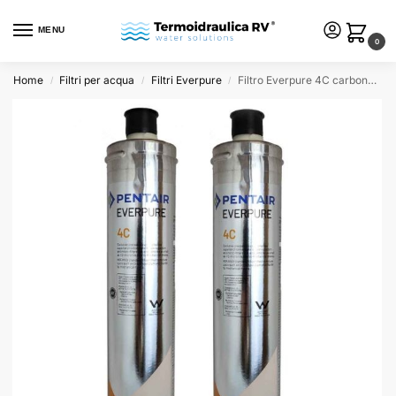
MENU
0
Home
Filtri per acqua
Filtri Everpure
Filtro Everpure 4C carbone attivo 0,5 micron – Confezione da 2 pezzi
/
/
/