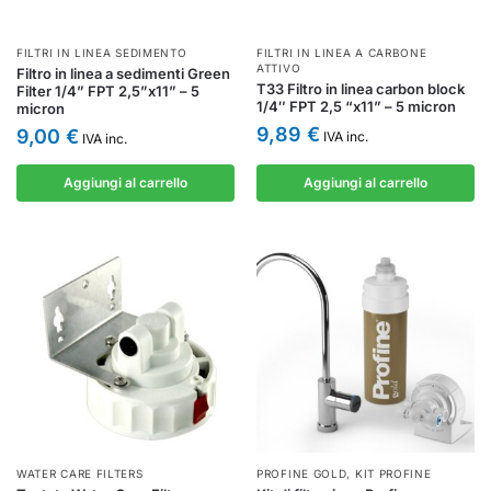
FILTRI IN LINEA SEDIMENTO
FILTRI IN LINEA A CARBONE
ATTIVO
Filtro in linea a sedimenti Green
T33 Filtro in linea carbon block
Filter 1/4” FPT 2,5”x11” – 5
1/4″ FPT 2,5 “x11” – 5 micron
micron
9,89
€
9,00
€
IVA inc.
IVA inc.
Aggiungi al carrello
Aggiungi al carrello
WATER CARE FILTERS
PROFINE GOLD
,
KIT PROFINE