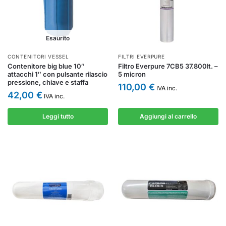
Esaurito
CONTENITORI VESSEL
FILTRI EVERPURE
Contenitore big blue 10″
Filtro Everpure 7CB5 37.800lt. –
attacchi 1″ con pulsante rilascio
5 micron
pressione, chiave e staffa
110,00
€
IVA inc.
42,00
€
IVA inc.
Leggi tutto
Aggiungi al carrello