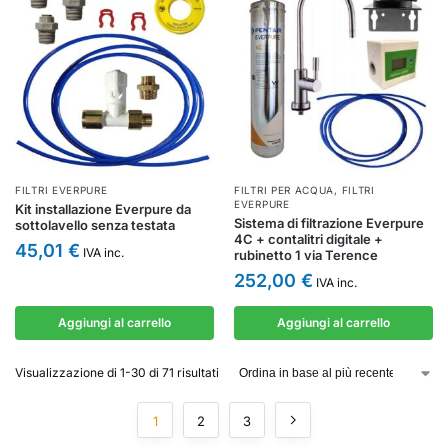
FILTRI EVERPURE
FILTRI PER ACQUA
,
FILTRI
EVERPURE
Kit installazione Everpure da
Sistema di filtrazione Everpure
sottolavello senza testata
4C + contalitri digitale +
45,01
€
IVA inc.
rubinetto 1 via Terence
252,00
€
IVA inc.
Aggiungi al carrello
Aggiungi al carrello
Visualizzazione di 1-30 di 71 risultati
1
2
3