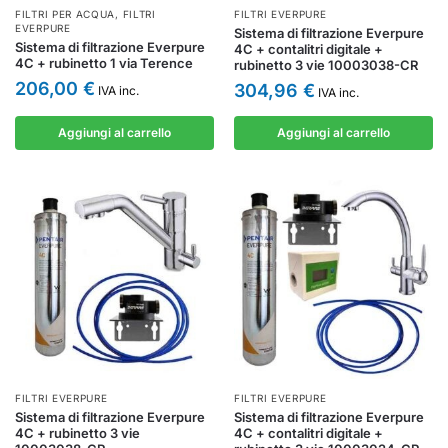
FILTRI PER ACQUA
,
FILTRI
FILTRI EVERPURE
EVERPURE
Sistema di filtrazione Everpure
Sistema di filtrazione Everpure
4C + contalitri digitale +
4C + rubinetto 1 via Terence
rubinetto 3 vie 10003038-CR
206,00
€
304,96
€
IVA inc.
IVA inc.
Aggiungi al carrello
Aggiungi al carrello
FILTRI EVERPURE
FILTRI EVERPURE
Sistema di filtrazione Everpure
Sistema di filtrazione Everpure
4C + rubinetto 3 vie
4C + contalitri digitale +