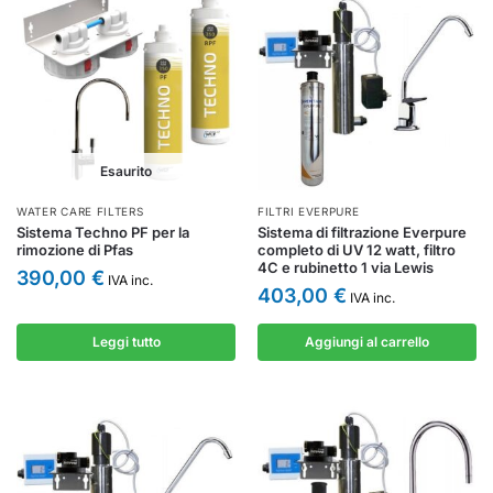
Esaurito
WATER CARE FILTERS
FILTRI EVERPURE
Sistema Techno PF per la
Sistema di filtrazione Everpure
rimozione di Pfas
completo di UV 12 watt, filtro
4C e rubinetto 1 via Lewis
390,00
€
IVA inc.
403,00
€
IVA inc.
Leggi tutto
Aggiungi al carrello