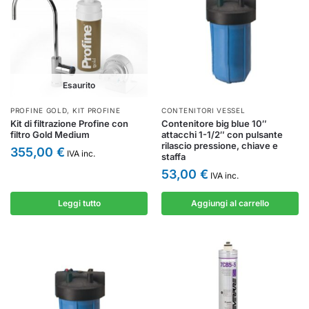
Esaurito
PROFINE GOLD
,
KIT PROFINE
CONTENITORI VESSEL
Kit di filtrazione Profine con
Contenitore big blue 10″
filtro Gold Medium
attacchi 1-1/2″ con pulsante
rilascio pressione, chiave e
355,00
€
IVA inc.
staffa
53,00
€
IVA inc.
Leggi tutto
Aggiungi al carrello