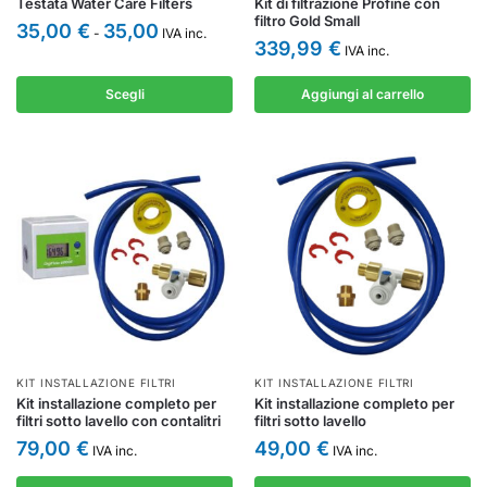
Testata Water Care Filters
Kit di filtrazione Profine con
filtro Gold Small
35,00
€
35,00
-
IVA inc.
339,99
€
IVA inc.
Scegli
Aggiungi al carrello
KIT INSTALLAZIONE FILTRI
KIT INSTALLAZIONE FILTRI
Kit installazione completo per
Kit installazione completo per
filtri sotto lavello con contalitri
filtri sotto lavello
79,00
€
49,00
€
IVA inc.
IVA inc.