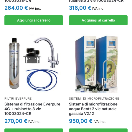
10003038-CR
rubinetto 3 vie 10003024-CR
264,00
€
316,00
€
IVA inc.
IVA inc.
Aggiungi al carrello
Aggiungi al carrello
FILTRI EVERPURE
SISTEMI DI MICROFILTRAZIONE
Sistema di filtrazione Everpure
Sistema di microfiltrazione
4C + rubinetto 3 vie
acqua Ecott 2 vie naturale-
10003024-CR
gassata V2.12
270,00
€
950,00
€
IVA inc.
IVA inc.