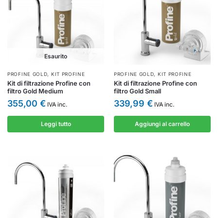
Esaurito
PROFINE GOLD
,
KIT PROFINE
PROFINE GOLD
,
KIT PROFINE
Kit di filtrazione Profine con
Kit di filtrazione Profine con
filtro Gold Medium
filtro Gold Small
355,00
€
339,99
€
IVA inc.
IVA inc.
Leggi tutto
Aggiungi al carrello