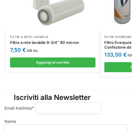
FILTRI A RETE LAVABILE
FILTRI EVERPURE
Filtro a rete lavabile 9-3/4″ 80 micron
Filtro Everpur
Confezione da 
7,50
€
IVA inc.
133,50
€
IVA
Aggiungi al carrello
A
Iscriviti alla Newsletter
Email Address*
Name