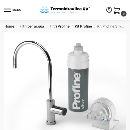
MENU
0
Home
Filtri per acqua
Filtri Profine
Kit Profine
Kit Profine Silver Mini completo di rubinetto 1 via e raccordi
/
/
/
/