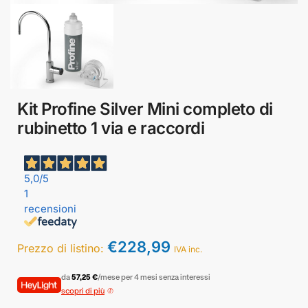
Kit Profine Silver Mini completo di
rubinetto 1 via e raccordi
5,0
/5
1
recensioni
€
228,99
Prezzo di listino:
IVA inc.
da
57,25 €
/mese per 4 mesi senza interessi
scopri di più