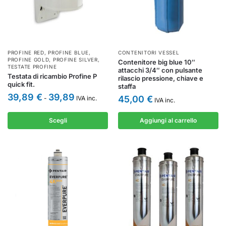
PROFINE RED
,
PROFINE BLUE
,
CONTENITORI VESSEL
PROFINE GOLD
,
PROFINE SILVER
,
Contenitore big blue 10″
TESTATE PROFINE
attacchi 3/4″ con pulsante
Testata di ricambio Profine P
rilascio pressione, chiave e
quick fit.
staffa
39,89
€
39,89
45,00
€
-
IVA inc.
IVA inc.
Scegli
Aggiungi al carrello