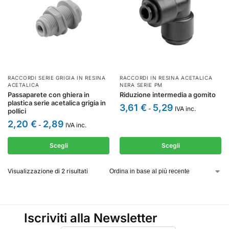
RACCORDI SERIE GRIGIA IN RESINA
RACCORDI IN RESINA ACETALICA
ACETALICA
NERA SERIE PM
Passaparete con ghiera in
Riduzione intermedia a gomito
plastica serie acetalica grigia in
3,61
€
5,29
-
IVA inc.
pollici
2,20
€
2,89
-
IVA inc.
Scegli
Scegli
Visualizzazione di 2 risultati
Iscriviti alla Newsletter