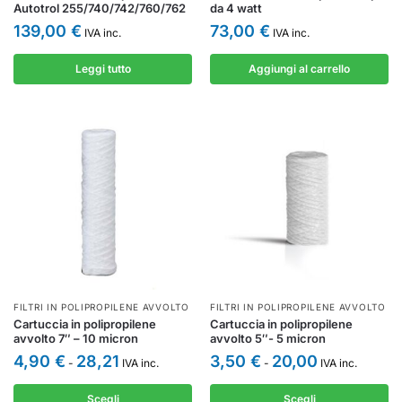
Autotrol 255/740/742/760/762
da 4 watt
139,00
€
73,00
€
IVA inc.
IVA inc.
Leggi tutto
Aggiungi al carrello
FILTRI IN POLIPROPILENE AVVOLTO
FILTRI IN POLIPROPILENE AVVOLTO
Cartuccia in polipropilene
Cartuccia in polipropilene
avvolto 7″ – 10 micron
avvolto 5″- 5 micron
4,90
€
28,21
3,50
€
20,00
-
IVA inc.
-
IVA inc.
Scegli
Scegli