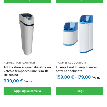
ADDOLCITORI CABINATI
RICAMBI ADDOLCITORI
Addolcitore acqua cabinato con
Luxury I and Luxury II water
valvola tempo/volume Slim 18
softener cabinets
litri resina
159,00
€
179,00
-
IVA inc.
999,00
€
IVA inc.
Aggiungi al carrello
Scegli