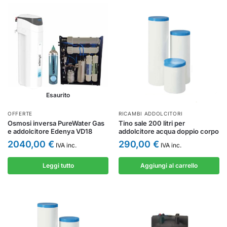
Esaurito
OFFERTE
RICAMBI ADDOLCITORI
Osmosi inversa PureWater Gas
Tino sale 200 litri per
e addolcitore Edenya VD18
addolcitore acqua doppio corpo
2040,00
€
290,00
€
IVA inc.
IVA inc.
Leggi tutto
Aggiungi al carrello