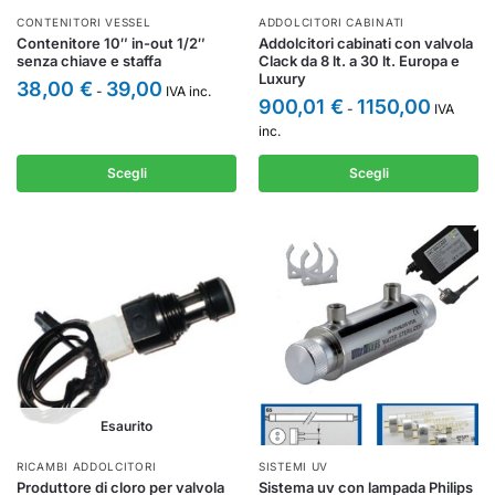
CONTENITORI VESSEL
ADDOLCITORI CABINATI
Contenitore 10″ in-out 1/2″
Addolcitori cabinati con valvola
senza chiave e staffa
Clack da 8 lt. a 30 lt. Europa e
Luxury
38,00
€
39,00
-
IVA inc.
900,01
€
1150,00
-
IVA
inc.
Scegli
Scegli
Esaurito
RICAMBI ADDOLCITORI
SISTEMI UV
Produttore di cloro per valvola
Sistema uv con lampada Philips