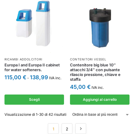
RICAMBI ADDOLCITORI
CONTENITORI VESSEL
Europa I and Europa II cabinet
Contenitore big blue 10″
for water softeners.
attacchi 3/4″ con pulsante
rilascio pressione, chiave e
115,00
€
138,99
-
IVA inc.
staffa
45,00
€
IVA inc.
Scegli
Aggiungi al carrello
Visualizzazione di 1-30 di 42 risultati
1
2