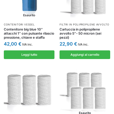
Esaurito
CONTENITORI VESSEL
FILTRI IN POLIPROPILENE AVVOLTO
Contenitore big blue 10″
Cartuccia in polipropilene
attacchi 1″ con pulsante rilascio
avvolto 5″- 50 micron (sei
pressione, chiave e staffa
pezzi)
42,00
€
22,90
€
IVA inc.
IVA inc.
Leggi tutto
Aggiungi al carrello
Esaurito