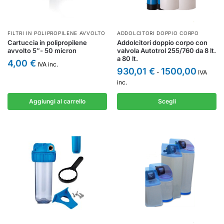
FILTRI IN POLIPROPILENE AVVOLTO
ADDOLCITORI DOPPIO CORPO
Cartuccia in polipropilene
Addolcitori doppio corpo con
avvolto 5″- 50 micron
valvola Autotrol 255/760 da 8 lt.
a 80 lt.
4,00
€
IVA inc.
930,01
€
1500,00
-
IVA
inc.
Aggiungi al carrello
Scegli