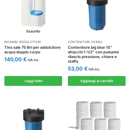
Esaurito
RICAMBI ADDOLCITORI
CONTENITORI VESSEL
Tino sale 75 litri per addolcitore
Contenitore big blue 10″
acqua doppio corpo
attacchi 1-1/2″ con pulsante
rilascio pressione, chiave e
140,00
€
IVA inc.
staffa
53,00
€
IVA inc.
Leggi tutto
Aggiungi al carrello