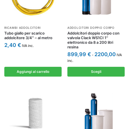
RICAMBI ADDOLCITORI
ADDOLCITORI DOPPIO CORPO
Tubo giallo per scarico
Addolcitori doppio corpo con
addolcitore 3/4″ – al metro
valvola Clack WS1CI 1″
elettronico da 8 a 200 litri
2,40
€
IVA inc.
resina
899,99
€
2200,00
-
IVA
inc.
Aggiungi al carrello
Scegli