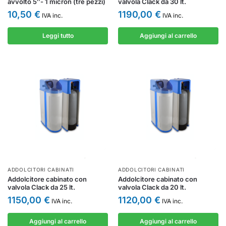
avvolto 5″- 1 micron (tre pezzi)
valvola Clack da 30 lt.
10,50
€
1190,00
€
IVA inc.
IVA inc.
Leggi tutto
Aggiungi al carrello
ADDOLCITORI CABINATI
ADDOLCITORI CABINATI
Addolcitore cabinato con
Addolcitore cabinato con
valvola Clack da 25 lt.
valvola Clack da 20 lt.
1150,00
€
1120,00
€
IVA inc.
IVA inc.
Aggiungi al carrello
Aggiungi al carrello