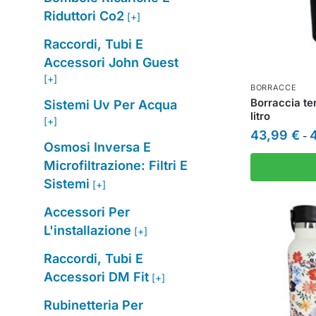
Riduttori Co2
[+]
Raccordi, Tubi E
Accessori John Guest
[+]
BORRACCE
Borraccia te
Sistemi Uv Per Acqua
litro
[+]
43,99
€
-
Osmosi Inversa E
Microfiltrazione: Filtri E
Sistemi
[+]
Accessori Per
L'installazione
[+]
Raccordi, Tubi E
Accessori DM Fit
[+]
Rubinetteria Per