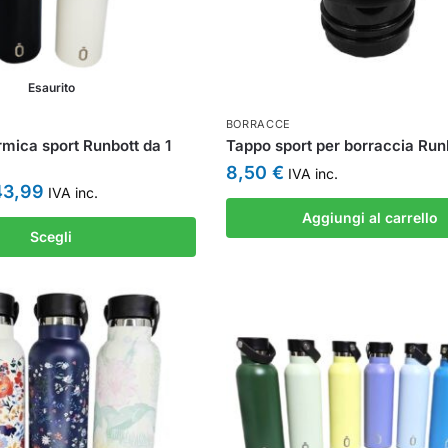
Esaurito
BORRACCE
rmica sport Runbott da 1
Tappo sport per borraccia Run
8,50
€
IVA inc.
43,99
IVA inc.
Aggiungi al carrello
Scegli