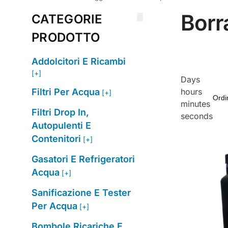
Borr
CATEGORIE
PRODOTTO
Addolcitori E Ricambi
[+]
Days
Filtri Per Acqua
hours
[+]
minutes
Filtri Drop In,
seconds
Autopulenti E
Contenitori
[+]
Gasatori E Refrigeratori
Acqua
[+]
Sanificazione E Tester
Per Acqua
[+]
Bombole Ricariche E