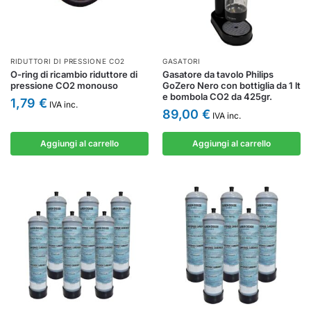
RIDUTTORI DI PRESSIONE CO2
GASATORI
O-ring di ricambio riduttore di
Gasatore da tavolo Philips
pressione CO2 monouso
GoZero Nero con bottiglia da 1 lt
e bombola CO2 da 425gr.
1,79
€
IVA inc.
89,00
€
IVA inc.
Aggiungi al carrello
Aggiungi al carrello