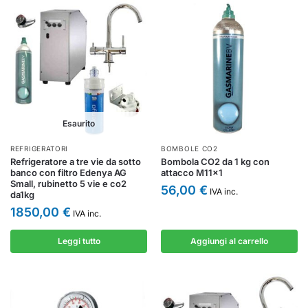
Esaurito
REFRIGERATORI
BOMBOLE CO2
Refrigeratore a tre vie da sotto
Bombola CO2 da 1 kg con
banco con filtro Edenya AG
attacco M11x1
Small, rubinetto 5 vie e co2
56,00
€
IVA inc.
da1kg
1850,00
€
IVA inc.
Leggi tutto
Aggiungi al carrello