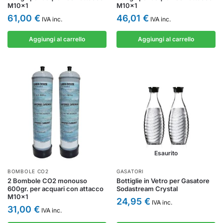
M10x1
M10x1
61,00
€
46,01
€
IVA inc.
IVA inc.
Aggiungi al carrello
Aggiungi al carrello
Esaurito
BOMBOLE CO2
GASATORI
2 Bombole CO2 monouso
Bottiglie in Vetro per Gasatore
600gr. per acquari con attacco
Sodastream Crystal
M10x1
24,95
€
IVA inc.
31,00
€
IVA inc.