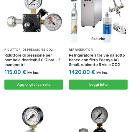
Esaurito
RIDUTTORI DI PRESSIONE CO2
REFRIGERATORI
Riduttore di pressione per
Refrigeratore a tre vie da sotto
bombole ricaricabili 0-7 bar – 2
banco con filtro Edenya AG
manometri
Small, rubinetto 5 vie e CO2
115,00
€
1420,00
€
IVA inc.
IVA inc.
Aggiungi al carrello
Leggi tutto