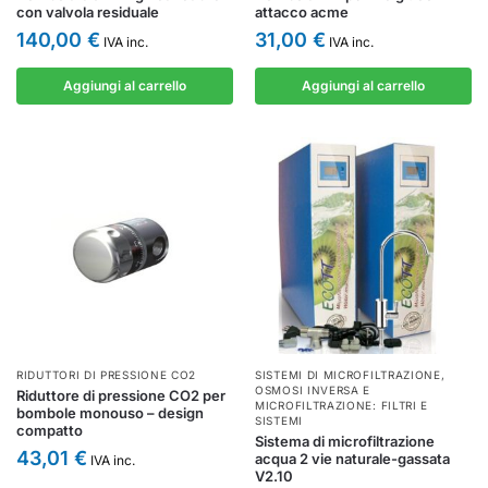
con valvola residuale
attacco acme
140,00
€
31,00
€
IVA inc.
IVA inc.
Aggiungi al carrello
Aggiungi al carrello
RIDUTTORI DI PRESSIONE CO2
SISTEMI DI MICROFILTRAZIONE
,
OSMOSI INVERSA E
Riduttore di pressione CO2 per
MICROFILTRAZIONE: FILTRI E
bombole monouso – design
SISTEMI
compatto
Sistema di microfiltrazione
43,01
€
acqua 2 vie naturale-gassata
IVA inc.
V2.10